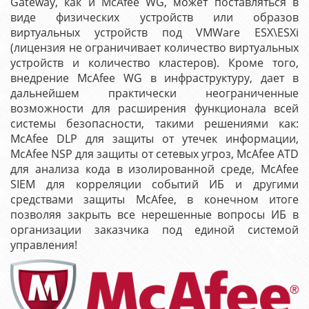
Gateway, как и McAfee WG, может поставляться в
виде физических устройств или образов
виртуальных устройств под VMWare ESX\ESXi
(лицензия не ограничивает количество виртуальных
устройств и количество кластеров). Кроме того,
внедрение McAfee WG в инфраструктуру, дает в
дальнейшем практически неограниченные
возможности для расширения функционала всей
системы безопасности, такими решениями как:
McAfee DLP для защиты от утечек информации,
McAfee NSP для защиты от сетевых угроз, McAfee ATD
для анализа кода в изолированной среде, McAfee
SIEM для корреляции событий ИБ и другими
средствами защиты McAfee, в конечном итоге
позволяя закрыть все нерешенные вопросы ИБ в
организации заказчика под единой системой
управления!