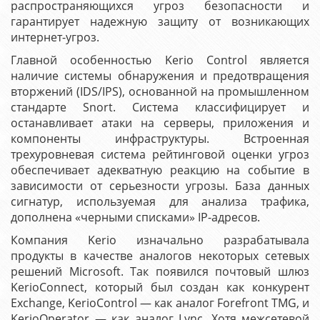
распространяющихся угроз безопасности и
гарантирует надежную защиту от возникающих
интернет-угроз.
Главной особенностью Kerio Control является
наличие системы обнаружения и предотвращения
вторжений (IDS/IPS), основанной на промышленном
стандарте Snort. Система классифицирует и
останавливает атаки на серверы, приложения и
компоненты инфраструктуры. Встроенная
трехуровневая система рейтинговой оценки угроз
обеспечивает адекватную реакцию на событие в
зависимости от серьезности угрозы. База данных
сигнатур, используемая для анализа трафика,
дополнена «черными списками» IP-адресов.
Компания Kerio изначально разрабатывала
продукты в качестве аналогов некоторых сетевых
решений Microsoft. Так появился почтовый шлюз
KerioConnect, который был создан как конкурент
Exchange, KerioControl — как аналог Forefront TMG, и
KerioOperator — как аналог Lync. Хотя межсетевой