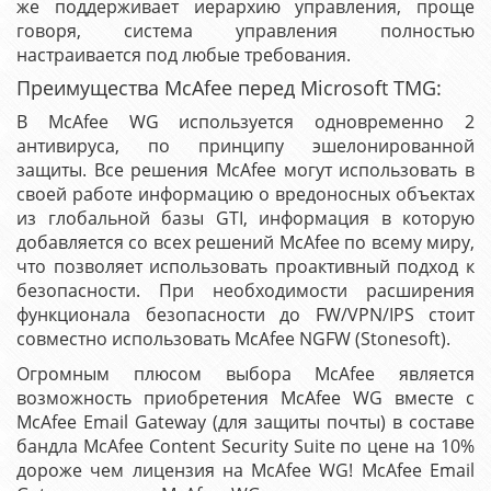
же поддерживает иерархию управления, проще
говоря, система управления полностью
настраивается под любые требования.
Преимущества McAfee перед Microsoft TMG:
В McAfee WG используется одновременно 2
антивируса, по принципу эшелонированной
защиты. Все решения McAfee могут использовать в
своей работе информацию о вредоносных объектах
из глобальной базы GTI, информация в которую
добавляется со всех решений McAfee по всему миру,
что позволяет использовать проактивный подход к
безопасности. При необходимости расширения
функционала безопасности до FW/VPN/IPS стоит
совместно использовать McAfee NGFW (Stonesoft).
Огромным плюсом выбора McAfee является
возможность приобретения McAfee WG вместе с
McAfee Email Gateway (для защиты почты) в составе
бандла McAfee Content Security Suite по цене на 10%
дороже чем лицензия на McAfee WG! McAfee Email